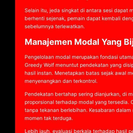
Selain itu, jeda singkat di antara sesi dap
berhenti sejenak, pemain dapat kembali de
sebelumnya terlewatkan.
Manajemen Modal Yang Bi
Pengelolaan modal merupakan fondasi utama
Greedy Wolf menuntut pendekatan yang disipl
hasil instan. Menetapkan batas sejak awal
menyenangkan dan terkontrol.
Pendekatan bertahap sering dianjurkan, di 
proporsional terhadap modal yang tersedia. 
tanpa tekanan berlebihan. Kesabaran dalam 
momen tak terduga.
Lebih jauh, evaluasi berkala terhadap has