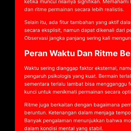
ketika muncul nilainya signifikan. Memahami
dan ritme permainan secara lebih realistis.
Selain itu, ada fitur tambahan yang aktif dala
secara eksplisit, namun dapat dikenali dari
Observasi jangka panjang sering kali mengung
Peran Waktu Dan Ritme Be
Waktu sering dianggap faktor eksternal, nam
pengaruh psikologis yang kuat. Bermain ter
sementara terlalu lambat bisa mengganggu 
kunci untuk menikmati permainan secara opti
Ritme juga berkaitan dengan bagaimana pe
beruntun. Ketenangan dalam menjaga tempo 
Banyak pengalaman menunjukkan bahwa mome
dalam kondisi mental yang stabil.