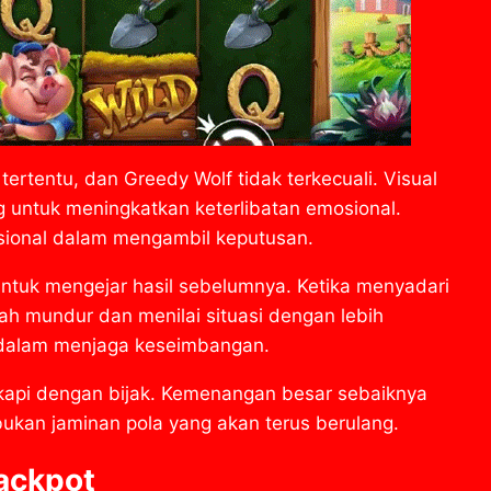
ertentu, dan Greedy Wolf tidak terkecuali. Visual
g untuk meningkatkan keterlibatan emosional.
sional dalam mengambil keputusan.
ntuk mengejar hasil sebelumnya. Ketika menyadari
ah mundur dan menilai situasi dengan lebih
ng dalam menjaga keseimbangan.
disikapi dengan bijak. Kemenangan besar sebaiknya
kan jaminan pola yang akan terus berulang.
ackpot