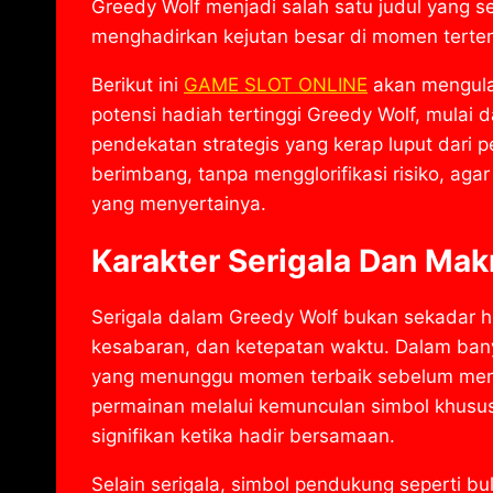
Greedy Wolf menjadi salah satu judul yang s
menghadirkan kejutan besar di momen terten
Berikut ini
GAME SLOT ONLINE
akan mengulas
potensi hadiah tertinggi Greedy Wolf, mulai d
pendekatan strategis yang kerap luput dari 
berimbang, tanpa mengglorifikasi risiko, ag
yang menyertainya.
Karakter Serigala Dan Mak
Serigala dalam Greedy Wolf bukan sekadar hia
kesabaran, dan ketepatan waktu. Dalam ban
yang menunggu momen terbaik sebelum meny
permainan melalui kemunculan simbol khusus
signifikan ketika hadir bersamaan.
Selain serigala, simbol pendukung seperti b