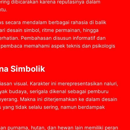
ering dibicarakan karena reputasinya dalam
tu.
 secara mendalam berbagai rahasia di balik
ari desain simbol, ritme permainan, hingga
perhatian. Pembahasan disusun informatif dan
ar pembaca memahami aspek teknis dan psikologis
na Simbolik
san visual. Karakter ini merepresentasikan naluri,
yak budaya, serigala dikenal sebagai pemburu
erang. Makna ini diterjemahkan ke dalam desain
 yang tidak selalu sering, namun berdampak
ulan purnama, hutan, dan hewan lain memiliki peran