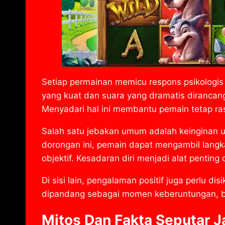
Setiap permainan memicu respons psikologis t
yang kuat dan suara yang dramatis dirancan
Menyadari hal ini membantu pemain tetap ra
Salah satu jebakan umum adalah keinginan u
dorongan ini, pemain dapat mengambil langk
objektif. Kesadaran diri menjadi alat penti
Di sisi lain, pengalaman positif juga perlu 
dipandang sebagai momen keberuntungan, bu
Mitos Dan Fakta Seputar J