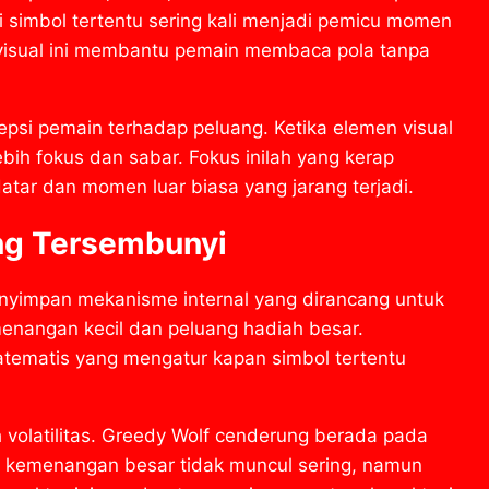
simbol tertentu sering kali menjadi pemicu momen
n visual ini membantu pemain membaca pola tanpa
psi pemain terhadap peluang. Ketika elemen visual
ih fokus dan sabar. Fokus inilah yang kerap
ar dan momen luar biasa yang jarang terjadi.
ng Tersembunyi
enyimpan mekanisme internal yang dirancang untuk
enangan kecil dan peluang hadiah besar.
atematis yang mengatur kapan simbol tertentu
 volatilitas. Greedy Wolf cenderung berada pada
nya kemenangan besar tidak muncul sering, namun