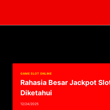
Skip
to
content
GAME SLOT ONLINE
Rahasia Besar Jackpot Slo
Diketahui
12/24/2025