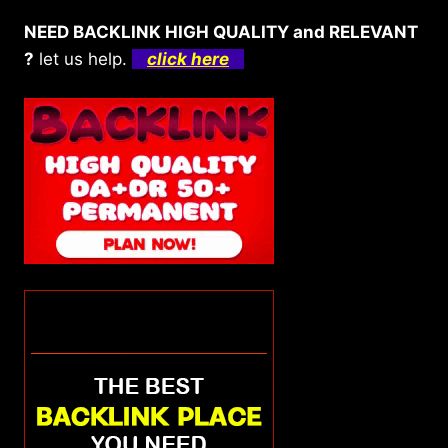
DI
NEED BACKLINK HIGH QUALITY and RELEVANT
SLOT
?
let us help.
click here
CANNONADE!