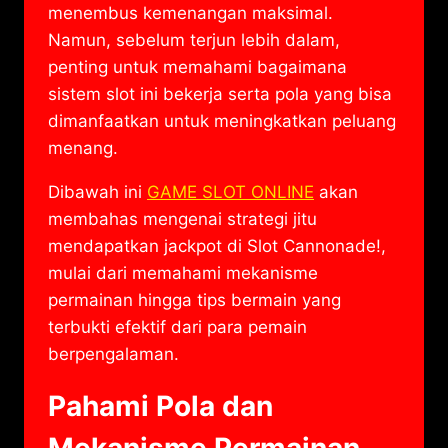
menembus kemenangan maksimal.
Namun, sebelum terjun lebih dalam,
penting untuk memahami bagaimana
sistem slot ini bekerja serta pola yang bisa
dimanfaatkan untuk meningkatkan peluang
menang.
Dibawah ini
GAME SLOT ONLINE
akan
membahas mengenai strategi jitu
mendapatkan jackpot di Slot Cannonade!,
mulai dari memahami mekanisme
permainan hingga tips bermain yang
terbukti efektif dari para pemain
berpengalaman.
Pahami Pola dan
Mekanisme Permainan