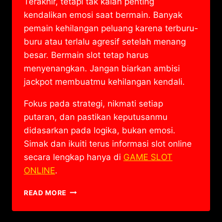
Terakhir, tetapi tak kalah penting
kendalikan emosi saat bermain. Banyak
pemain kehilangan peluang karena terburu-
buru atau terlalu agresif setelah menang
besar. Bermain slot tetap harus
menyenangkan. Jangan biarkan ambisi
jackpot membuatmu kehilangan kendali.
Fokus pada strategi, nikmati setiap
putaran, dan pastikan keputusanmu
didasarkan pada logika, bukan emosi.
Simak dan ikuiti terus informasi slot online
secara lengkap hanya di
GAME SLOT
ONLINE
.
STRATEGI
READ MORE
JITU
MENDAPATKAN
JACKPOT