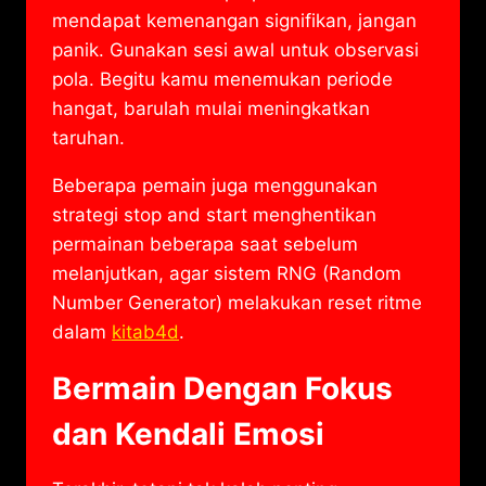
mendapat kemenangan signifikan, jangan
panik. Gunakan sesi awal untuk observasi
pola. Begitu kamu menemukan periode
hangat, barulah mulai meningkatkan
taruhan.
Beberapa pemain juga menggunakan
strategi stop and start menghentikan
permainan beberapa saat sebelum
melanjutkan, agar sistem RNG (Random
Number Generator) melakukan reset ritme
dalam
kitab4d
.
Bermain Dengan Fokus
dan Kendali Emosi