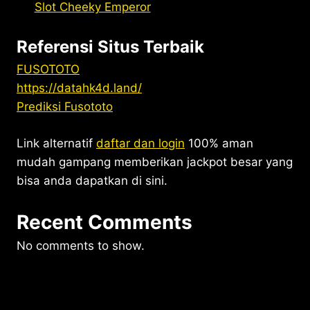
Slot Cheeky Emperor
Referensi Situs Terbaik
FUSOTOTO
https://datahk4d.land/
Prediksi Fusototo
Link alternatif
daftar dan login
100% aman
mudah gampang memberikan jackpot besar yang
bisa anda dapatkan di sini.
Recent Comments
No comments to show.