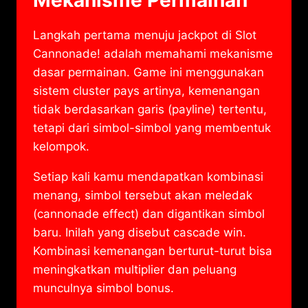
Langkah pertama menuju jackpot di Slot
Cannonade! adalah memahami mekanisme
dasar permainan. Game ini menggunakan
sistem cluster pays artinya, kemenangan
tidak berdasarkan garis (payline) tertentu,
tetapi dari simbol-simbol yang membentuk
kelompok.
Setiap kali kamu mendapatkan kombinasi
menang, simbol tersebut akan meledak
(cannonade effect) dan digantikan simbol
baru. Inilah yang disebut cascade win.
Kombinasi kemenangan berturut-turut bisa
meningkatkan multiplier dan peluang
munculnya simbol bonus.