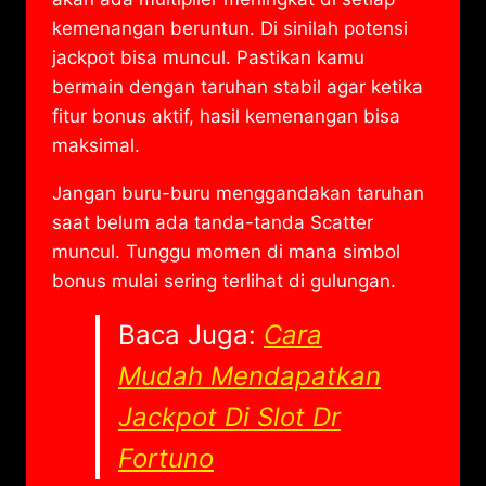
kemenangan beruntun. Di sinilah potensi
jackpot bisa muncul. Pastikan kamu
bermain dengan taruhan stabil agar ketika
fitur bonus aktif, hasil kemenangan bisa
maksimal.
Jangan buru-buru menggandakan taruhan
saat belum ada tanda-tanda Scatter
muncul. Tunggu momen di mana simbol
bonus mulai sering terlihat di gulungan.
Baca Juga:
Cara
Mudah Mendapatkan
Jackpot Di Slot Dr
Fortuno