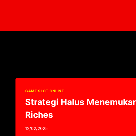
Skip
to
content
GAME SLOT ONLINE
Strategi Halus Menemuka
Riches
12/02/2025