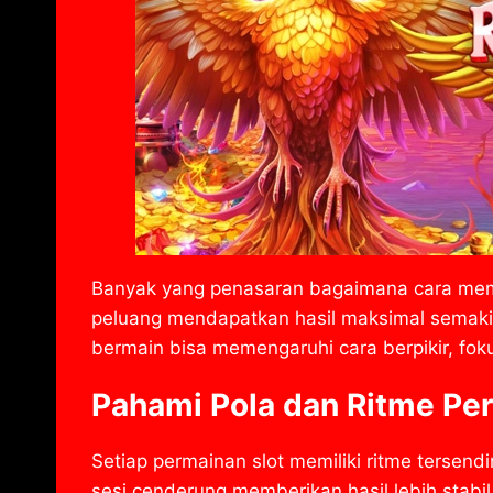
Banyak yang penasaran bagaimana cara me
peluang mendapatkan hasil maksimal semaki
bermain bisa memengaruhi cara berpikir, fo
Pahami Pola dan Ritme Pe
Setiap permainan slot memiliki ritme tersendi
sesi cenderung memberikan hasil lebih stabil