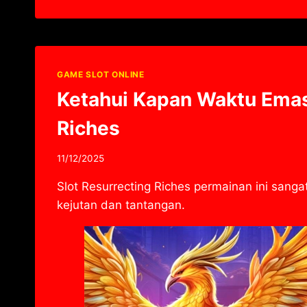
MENEMUKAN
MOMENTUM
SLOT
RESURRECTING
RICHES
GAME SLOT ONLINE
Ketahui Kapan Waktu Emas
Riches
11/12/2025
Slot Resurrecting Riches permainan ini sang
kejutan dan tantangan.