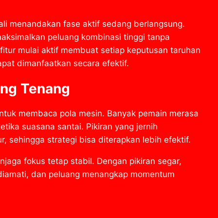
ali menandakan fase aktif sedang berlangsung.
aksimalkan peluang kombinasi tinggi tanpa
tur mulai aktif membuat setiap keputusan taruhan
pat dimanfaatkan secara efektif.
ang Tenang
 untuk membaca pola mesin. Banyak pemain merasa
etika suasana santai. Pikiran yang jernih
 sehingga strategi bisa diterapkan lebih efektif.
aga fokus tetap stabil. Dengan pikiran segar,
 diamati, dan peluang menangkap momentum