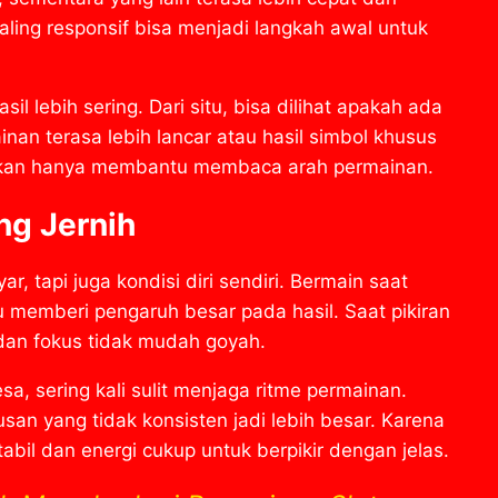
ling responsif bisa menjadi langkah awal untuk
l lebih sering. Dari situ, bisa dilihat apakah ada
inan terasa lebih lancar atau hasil simbol khusus
 bukan hanya membantu membaca arah permainan.
ng Jernih
ar, tapi juga kondisi diri sendiri. Bermain saat
u memberi pengaruh besar pada hasil. Saat pikiran
r dan fokus tidak mudah goyah.
sa, sering kali sulit menjaga ritme permainan.
n yang tidak konsisten jadi lebih besar. Karena
tabil dan energi cukup untuk berpikir dengan jelas.