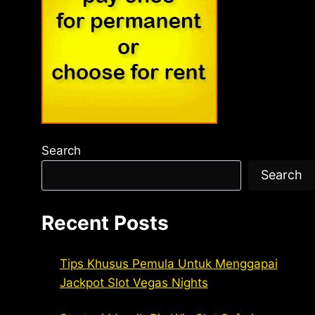
Search
Search
Recent Posts
Tips Khusus Pemula Untuk Menggapai
Jackpot Slot Vegas Nights