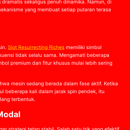
g dramatis sekaligus penuh dinamika. Namun, di
mekanisme yang membuat setiap putaran terasa
sin.
Slot Resurrecting Riches
memiliki simbol
kuensi tidak selalu sama. Mengamati beberapa
bol premium dan fitur khusus mulai lebih sering
ahwa mesin sedang berada dalam fase aktif. Ketika
ul beberapa kali dalam jarak spin pendek, itu
ang terbentuk.
Modal
 strategi tetap stabil. Salah satu trik yang efektif