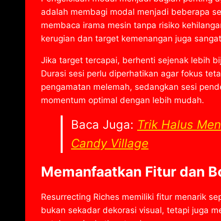
adalah membagi modal menjadi beberapa ses
membaca irama mesin tanpa risiko kehilanga
kerugian dan target kemenangan juga sangat
Jika target tercapai, berhenti sejenak lebih
Durasi sesi perlu diperhatikan agar fokus tet
pengamatan melemah, sedangkan sesi pend
momentum optimal dengan lebih mudah.
Baca Juga:
Trik Halus Me
Candy Village
Memanfaatkan Fitur dan B
Resurrecting Riches memiliki fitur menarik sepe
bukan sekadar dekorasi visual, tetapi juga 