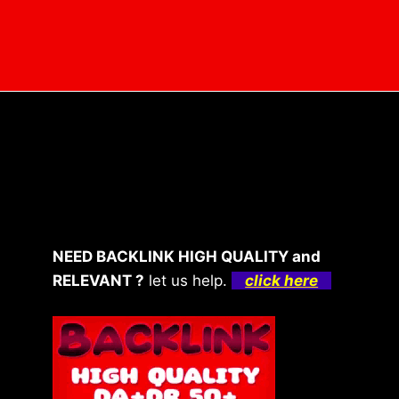
NEED BACKLINK HIGH QUALITY and
RELEVANT ?
let us help.
click here