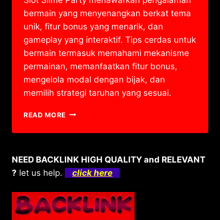
bermain yang menyenangkan berkat tema
unik, fitur bonus yang menarik, dan
gameplay yang interaktif. Tips cerdas untuk
bermain termasuk memahami mekanisme
permainan, memanfaatkan fitur bonus,
mengelola modal dengan bijak, dan
memilih strategi taruhan yang sesuai.
TIPS
READ MORE
CERDAS
MENANG
BANYAK
DI
NEED BACKLINK HIGH QUALITY and RELEVANT
PERMAINAN
?
let us help.
click here
SLOT
SLIME
PARTY