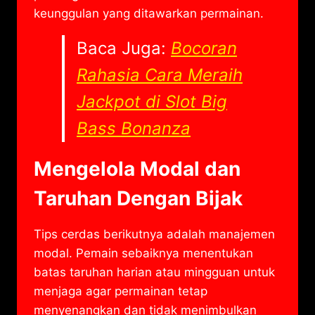
keunggulan yang ditawarkan permainan.
Baca Juga:
Bocoran
Rahasia Cara Meraih
Jackpot di Slot Big
Bass Bonanza
Mengelola Modal dan
Taruhan Dengan Bijak
Tips cerdas berikutnya adalah manajemen
modal. Pemain sebaiknya menentukan
batas taruhan harian atau mingguan untuk
menjaga agar permainan tetap
menyenangkan dan tidak menimbulkan