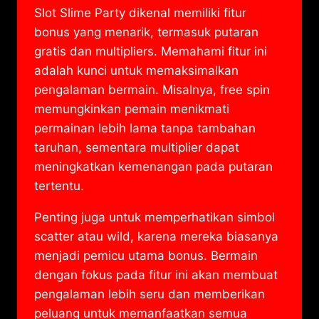
Slot Slime Party dikenal memiliki fitur
bonus yang menarik, termasuk putaran
gratis dan multipliers. Memahami fitur ini
adalah kunci untuk memaksimalkan
pengalaman bermain. Misalnya, free spin
memungkinkan pemain menikmati
permainan lebih lama tanpa tambahan
taruhan, sementara multiplier dapat
meningkatkan kemenangan pada putaran
tertentu.
Penting juga untuk memperhatikan simbol
scatter atau wild, karena mereka biasanya
menjadi pemicu utama bonus. Bermain
dengan fokus pada fitur ini akan membuat
pengalaman lebih seru dan memberikan
peluang untuk memanfaatkan semua