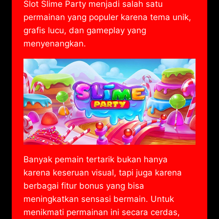
Slot Slime Party menjadi salah satu
permainan yang populer karena tema unik,
grafis lucu, dan gameplay yang
menyenangkan.
Banyak pemain tertarik bukan hanya
karena keseruan visual, tapi juga karena
berbagai fitur bonus yang bisa
meningkatkan sensasi bermain. Untuk
menikmati permainan ini secara cerdas,