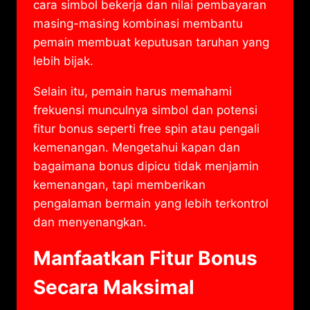
cara simbol bekerja dan nilai pembayaran
masing-masing kombinasi membantu
pemain membuat keputusan taruhan yang
lebih bijak.
Selain itu, pemain harus memahami
frekuensi munculnya simbol dan potensi
fitur bonus seperti free spin atau pengali
kemenangan. Mengetahui kapan dan
bagaimana bonus dipicu tidak menjamin
kemenangan, tapi memberikan
pengalaman bermain yang lebih terkontrol
dan menyenangkan.
Manfaatkan Fitur Bonus
Secara Maksimal