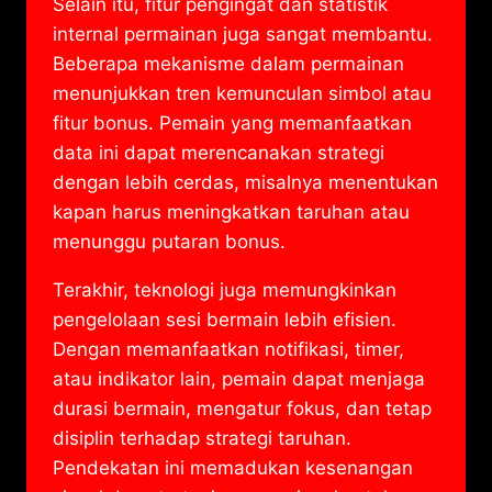
Selain itu, fitur pengingat dan statistik
internal permainan juga sangat membantu.
Beberapa mekanisme dalam permainan
menunjukkan tren kemunculan simbol atau
fitur bonus. Pemain yang memanfaatkan
data ini dapat merencanakan strategi
dengan lebih cerdas, misalnya menentukan
kapan harus meningkatkan taruhan atau
menunggu putaran bonus.
Terakhir, teknologi juga memungkinkan
pengelolaan sesi bermain lebih efisien.
Dengan memanfaatkan notifikasi, timer,
atau indikator lain, pemain dapat menjaga
durasi bermain, mengatur fokus, dan tetap
disiplin terhadap strategi taruhan.
Pendekatan ini memadukan kesenangan