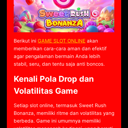
Berikut ini
GAME SLOT ONLINE
akan
memberikan cara-cara aman dan efektif
agar pengalaman bermain Anda lebih
stabil, seru, dan tentu saja anti boncos.
Kenali Pola Drop dan
Volatilitas Game
Setiap slot online, termasuk Sweet Rush
Bonanza, memiliki ritme dan volatilitas yang
berbeda. Game ini umumnya memiliki