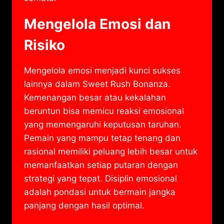
Mengelola Emosi dan
Risiko
Mengelola emosi menjadi kunci sukses
lainnya dalam Sweet Rush Bonanza.
Kemenangan besar atau kekalahan
beruntun bisa memicu reaksi emosional
yang memengaruhi keputusan taruhan.
Pemain yang mampu tetap tenang dan
rasional memiliki peluang lebih besar untuk
memanfaatkan setiap putaran dengan
strategi yang tepat. Disiplin emosional
adalah pondasi untuk bermain jangka
panjang dengan hasil optimal.