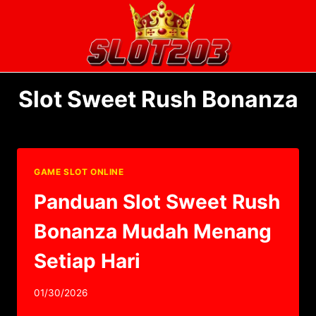
Skip
to
content
Slot Sweet Rush Bonanza
GAME SLOT ONLINE
Panduan Slot Sweet Rush
Bonanza Mudah Menang
Setiap Hari
01/30/2026