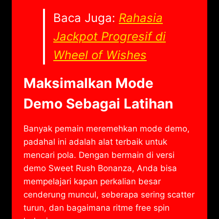
Baca Juga:
Rahasia
Jackpot Progresif di
Wheel of Wishes
Maksimalkan Mode
Demo Sebagai Latihan
Banyak pemain meremehkan mode demo,
padahal ini adalah alat terbaik untuk
mencari pola. Dengan bermain di versi
demo Sweet Rush Bonanza, Anda bisa
mempelajari kapan perkalian besar
cenderung muncul, seberapa sering scatter
turun, dan bagaimana ritme free spin