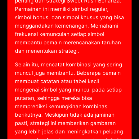
penting dari strategi Sweet Rush Bonanza.
Permainan ini memiliki simbol reguler,
simbol bonus, dan simbol khusus yang bisa
menggandakan kemenangan. Memahami
frekuensi kemunculan setiap simbol
membantu pemain merencanakan taruhan
dan menentukan strategi.
Selain itu, mencatat kombinasi yang sering
muncul juga membantu. Beberapa pemain
membuat catatan atau tabel kecil
mengenai simbol yang muncul pada setiap
putaran, sehingga mereka bisa
memprediksi kemungkinan kombinasi
berikutnya. Meskipun tidak ada jaminan
pasti, strategi ini memberikan gambaran
yang lebih jelas dan meningkatkan peluang