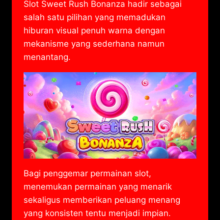
Slot Sweet Rush Bonanza hadir sebagai
salah satu pilihan yang memadukan
hiburan visual penuh warna dengan
mekanisme yang sederhana namun
menantang.
Bagi penggemar permainan slot,
menemukan permainan yang menarik
sekaligus memberikan peluang menang
yang konsisten tentu menjadi impian.