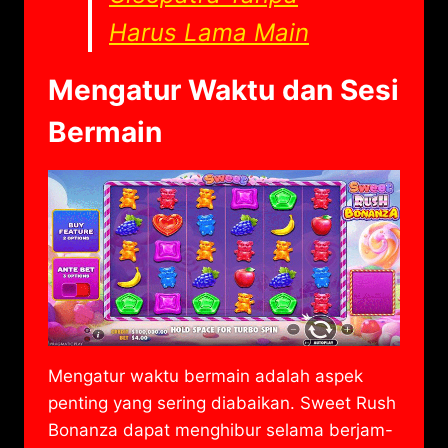
Harus Lama Main
Mengatur Waktu dan Sesi
Bermain
Mengatur waktu bermain adalah aspek
penting yang sering diabaikan. Sweet Rush
Bonanza dapat menghibur selama berjam-