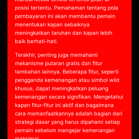
posisi tertentu. Pemahaman tentang pola
pembayaran ini akan membantu pemain
menentukan kapan sebaiknya
meningkatkan taruhan dan kapan lebih
baik berhati-hati.
Terakhir, penting juga memahami
mekanisme putaran gratis dan fitur
tambahan lainnya. Beberapa fitur, seperti
pengganda kemenangan atau simbol wild
khusus, dapat meningkatkan peluang
kemenangan secara signifikan. Mengetahui
kapan fitur-fitur ini aktif dan bagaimana
cara memanfaatkannya adalah bagian dari
strategi dasar yang harus dipahami setiap
pemain sebelum mengejar kemenangan
maksimal.