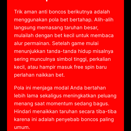
Trik aman anti boncos berikutnya adalah
menggunakan pola bet bertahap. Alih-alih
langsung memasang taruhan besar,
mulailah dengan bet kecil untuk membaca
alur permainan. Setelah game mulai
menunjukkan tanda-tanda hidup misalnya
sering munculnya simbol tinggi, perkalian
kecil, atau hampir masuk free spin baru
perlahan naikkan bet.
Pola ini menjaga modal Anda bertahan
lebih lama sekaligus meningkatkan peluang
menang saat momentum sedang bagus.
Hindari menaikkan taruhan secara tiba-tiba
karena ini adalah penyebab boncos paling
umum.