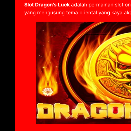
Slot Dragon’s Luck
adalah permainan slot o
yang mengusung tema oriental yang kaya ak