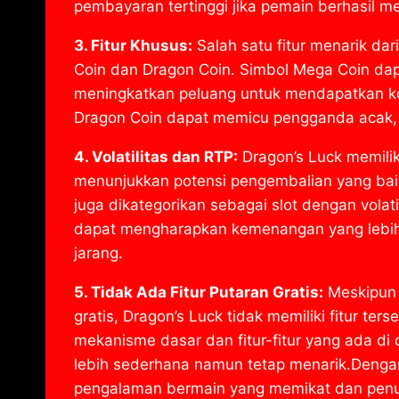
pembayaran tertinggi jika pemain berhasil 
3. Fitur Khusus:
Salah satu fitur menarik da
Coin dan Dragon Coin. Simbol Mega Coin dap
meningkatkan peluang untuk mendapatkan ko
Dragon Coin dapat memicu pengganda acak, 
4. Volatilitas dan RTP:
Dragon’s Luck memilik
menunjukkan potensi pengembalian yang baik
juga dikategorikan sebagai slot dengan volat
dapat mengharapkan kemenangan yang lebih 
jarang.
5. Tidak Ada Fitur Putaran Gratis:
Meskipun 
gratis, Dragon’s Luck tidak memiliki fitur te
mekanisme dasar dan fitur-fitur yang ada 
lebih sederhana namun tetap menarik.
Dengan
pengalaman bermain yang memikat dan penuh