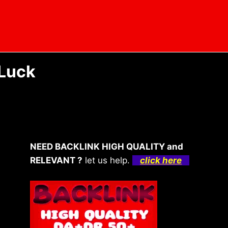
 Luck
NEED BACKLINK HIGH QUALITY and
RELEVANT ?
let us help.
click here