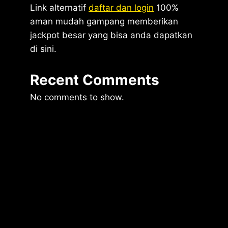
Link alternatif
daftar dan login
100%
aman mudah gampang memberikan
jackpot besar yang bisa anda dapatkan
di sini.
Recent Comments
No comments to show.