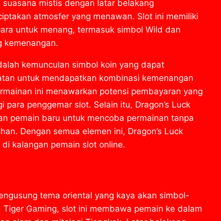
 suasana mistis dengan latar belakang
ptakan atmosfer yang menawan. Slot ini memiliki
ara untuk menang, termasuk simbol Wild dan
g kemenangan.
 adalah kemunculan simbol koin yang dapat
atan untuk mendapatkan kombinasi kemenangan
 permainan ini menawarkan potensi pembayaran yang
i para penggemar slot. Selain itu, Dragon’s Luck
n pemain baru untuk mencoba permainan tanpa
han. Dengan semua elemen ini, Dragon’s Luck
 di kalangan pemain slot online.
ngusung tema oriental yang kaya akan simbol-
d Tiger Gaming, slot ini membawa pemain ke dalam