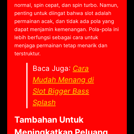
normal, spin cepat, dan spin turbo. Namun,
penting untuk diingat bahwa slot adalah
permainan acak, dan tidak ada pola yang
dapat menjamin kemenangan. Pola-pola ini
lebih berfungsi sebagai cara untuk
menjaga permainan tetap menarik dan
terstruktur.
Baca Juga
:
Cara
Mudah Menang di
Slot Bigger Bass
Splash
Tambahan Untuk
Meningkatkan Peluang