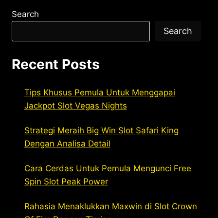
Search
Search
Recent Posts
Tips Khusus Pemula Untuk Menggapai
Jackpot Slot Vegas Nights
Strategi Meraih Big Win Slot Safari King
Dengan Analisa Detail
Cara Cerdas Untuk Pemula Mengunci Free
Spin Slot Peak Power
Rahasia Menaklukkan Maxwin di Slot Crown