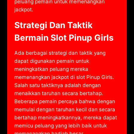
peluang pemain untuk memenangkan
jackpot.
Strategi Dan Taktik
Bermain Slot Pinup Girls
Ada berbagai strategi dan taktik yang
dapat digunakan pemain untuk
meningkatkan peluang mereka
memenangkan jackpot di slot Pinup Girls.
Salah satu taktiknya adalah dengan
menaikkan taruhan secara bertahap.
Beberapa pemain percaya bahwa dengan
memulai dengan taruhan kecil dan secara
bertahap meningkatkannya, mereka dapat
memicu peluang yang lebih baik untuk
memenangkan hadiah besar.