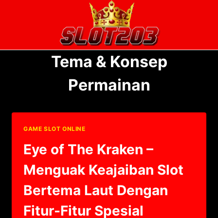
Skip
to
content
Tema & Konsep
Permainan
GAME SLOT ONLINE
Eye of The Kraken –
Menguak Keajaiban Slot
Bertema Laut Dengan
Fitur-Fitur Spesial