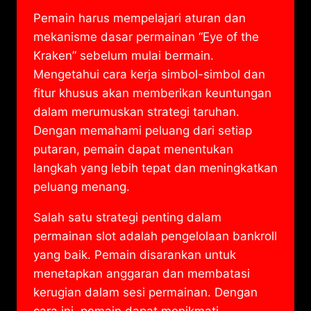
Pemain harus mempelajari aturan dan
mekanisme dasar permainan “Eye of the
Kraken” sebelum mulai bermain.
Mengetahui cara kerja simbol-simbol dan
fitur khusus akan memberikan keuntungan
dalam merumuskan strategi taruhan.
Dengan memahami peluang dari setiap
putaran, pemain dapat menentukan
langkah yang lebih tepat dan meningkatkan
peluang menang.
Salah satu strategi penting dalam
permainan slot adalah pengelolaan bankroll
yang baik. Pemain disarankan untuk
menetapkan anggaran dan membatasi
kerugian dalam sesi permainan. Dengan
cara ini, pemain dapat menikmati