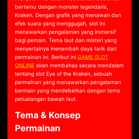
bertemu dengan monster legendaris,
Kraken. Dengan grafik yang menawan dan
efek suara yang menggugah, slot ini
menawarkan pengalaman yang immersif
bagi pemain. Tema laut dan misteri yang
menyertainya menambah daya tarik dari
permainan ini. Berikut ini
GAME SLOT
ONLINE
akan membahas secara mendalam
tentang slot Eye of the Kraken, sebuah
permainan yang menawarkan pengalaman
bermain yang mendebarkan dengan tema
petualangan bawah laut.
Tema & Konsep
Permainan