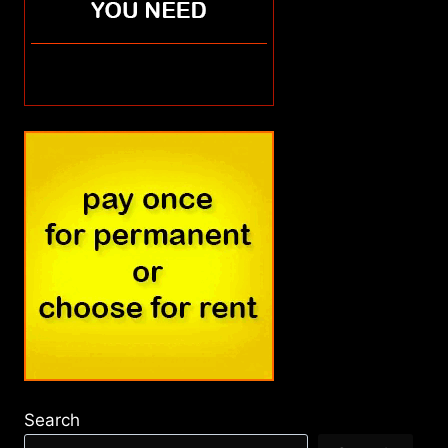
Search