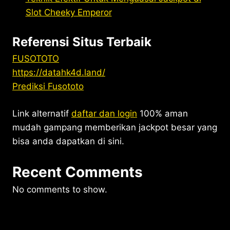
Slot Cheeky Emperor
Referensi Situs Terbaik
FUSOTOTO
https://datahk4d.land/
Prediksi Fusototo
Link alternatif
daftar dan login
100% aman
mudah gampang memberikan jackpot besar yang
bisa anda dapatkan di sini.
Recent Comments
No comments to show.