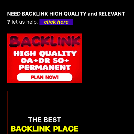
KRAKEN
–
NEED BACKLINK HIGH QUALITY and RELEVANT
MENGUAK
?
let us help.
click here
KEAJAIBAN
SLOT
BERTEMA
LAUT
DENGAN
FITUR-
FITUR
SPESIAL