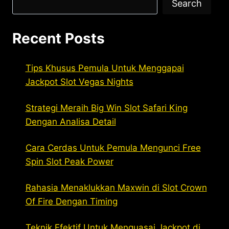
Search
Recent Posts
Tips Khusus Pemula Untuk Menggapai
Jackpot Slot Vegas Nights
Strategi Meraih Big Win Slot Safari King
Dengan Analisa Detail
Cara Cerdas Untuk Pemula Mengunci Free
Spin Slot Peak Power
Rahasia Menaklukkan Maxwin di Slot Crown
Of Fire Dengan Timing
Teknik Efektif Untuk Menguasai Jackpot di