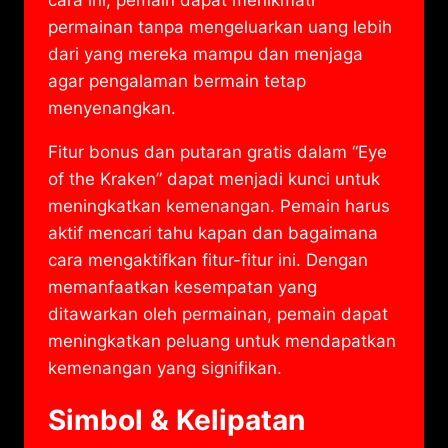
permainan tanpa mengeluarkan uang lebih
dari yang mereka mampu dan menjaga
agar pengalaman bermain tetap
menyenangkan.
Fitur bonus dan putaran gratis dalam “Eye
of the Kraken” dapat menjadi kunci untuk
meningkatkan kemenangan. Pemain harus
aktif mencari tahu kapan dan bagaimana
cara mengaktifkan fitur-fitur ini. Dengan
memanfaatkan kesempatan yang
ditawarkan oleh permainan, pemain dapat
meningkatkan peluang untuk mendapatkan
kemenangan yang signifikan.
Simbol & Kelipatan