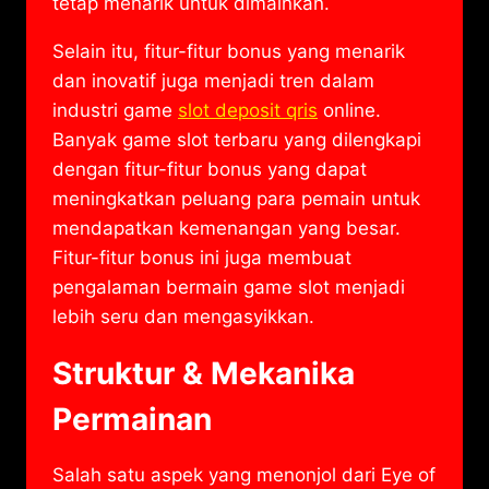
tetap menarik untuk dimainkan.
Selain itu, fitur-fitur bonus yang menarik
dan inovatif juga menjadi tren dalam
industri game
slot deposit qris
online.
Banyak game slot terbaru yang dilengkapi
dengan fitur-fitur bonus yang dapat
meningkatkan peluang para pemain untuk
mendapatkan kemenangan yang besar.
Fitur-fitur bonus ini juga membuat
pengalaman bermain game slot menjadi
lebih seru dan mengasyikkan.
Struktur & Mekanika
Permainan
Salah satu aspek yang menonjol dari Eye of