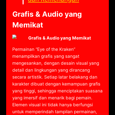
Grafis & Audio yang
Memikat
Permainan “Eye of the Kraken”
menampilkan grafis yang sangat
mengesankan, dengan desain visual yang
detail dan lingkungan yang dirancang
secara artistik. Setiap latar belakang dan
karakter dibuat dengan kemampuan grafis
yang tinggi, sehingga menciptakan suasana
yang imersif dan menarik bagi pemain.
Elemen visual ini tidak hanya berfungsi
untuk memperindah tampilan permainan,