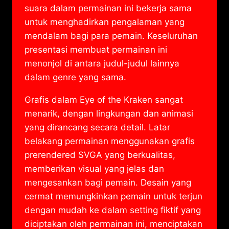
suara dalam permainan ini bekerja sama
untuk menghadirkan pengalaman yang
mendalam bagi para pemain. Keseluruhan
presentasi membuat permainan ini
menonjol di antara judul-judul lainnya
dalam genre yang sama.
Grafis dalam Eye of the Kraken sangat
menarik, dengan lingkungan dan animasi
yang dirancang secara detail. Latar
belakang permainan menggunakan grafis
prerendered SVGA yang berkualitas,
memberikan visual yang jelas dan
mengesankan bagi pemain. Desain yang
cermat memungkinkan pemain untuk terjun
dengan mudah ke dalam setting fiktif yang
diciptakan oleh permainan ini, menciptakan