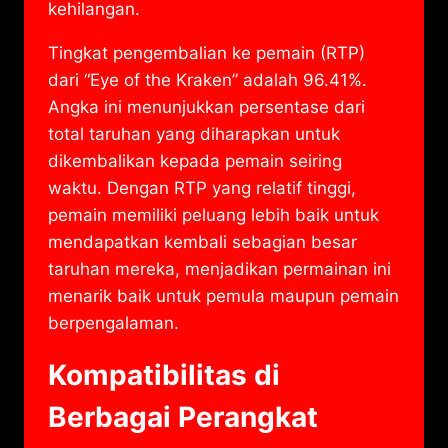
kehilangan.
Tingkat pengembalian ke pemain (RTP)
dari “Eye of the Kraken” adalah 96.41%.
Angka ini menunjukkan persentase dari
total taruhan yang diharapkan untuk
dikembalikan kepada pemain seiring
waktu. Dengan RTP yang relatif tinggi,
pemain memiliki peluang lebih baik untuk
mendapatkan kembali sebagian besar
taruhan mereka, menjadikan permainan ini
menarik baik untuk pemula maupun pemain
berpengalaman.
Kompatibilitas di
Berbagai Perangkat