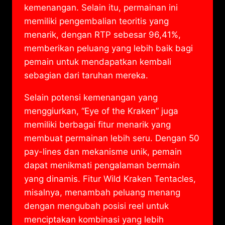
kemenangan. Selain itu, permainan ini
memiliki pengembalian teoritis yang
menarik, dengan RTP sebesar 96,41%,
memberikan peluang yang lebih baik bagi
pemain untuk mendapatkan kembali
sebagian dari taruhan mereka.
Selain potensi kemenangan yang
menggiurkan, “Eye of the Kraken” juga
memiliki berbagai fitur menarik yang
membuat permainan lebih seru. Dengan 50
pay-lines dan mekanisme unik, pemain
dapat menikmati pengalaman bermain
yang dinamis. Fitur Wild Kraken Tentacles,
misalnya, menambah peluang menang
dengan mengubah posisi reel untuk
menciptakan kombinasi yang lebih