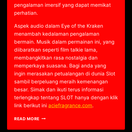
pengalaman imersif yang dapat memikat
perhatian.
Aspek audio dalam Eye of the Kraken
menambah kedalaman pengalaman
bermain. Musik dalam permainan ini, yang
diibaratkan seperti film talkie lama,
membangkitkan rasa nostalgia dan
memperkaya suasana. Bagi anda yang
ingin merasakan petualangan di dunia Slot
sambil berpeluang meraih kemenangan
besar. Simak dan ikuti terus informasi
terlengkap tentang SLOT hanya dengan klik
link berikut ini
aciefragrance.com
.
EYE
READ MORE
OF
THE