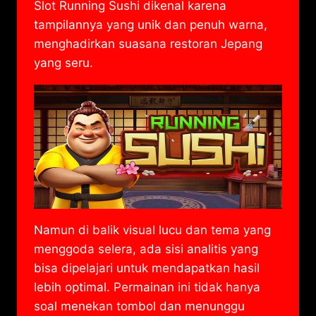
Slot Running Sushi dikenal karena
tampilannya yang unik dan penuh warna,
menghadirkan suasana restoran Jepang
yang seru.
Namun di balik visual lucu dan tema yang
menggoda selera, ada sisi analitis yang
bisa dipelajari untuk mendapatkan hasil
lebih optimal. Permainan ini tidak hanya
soal menekan tombol dan menunggu