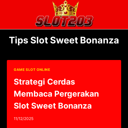
Skip
to
content
Tips Slot Sweet Bonanza
GAME SLOT ONLINE
Strategi Cerdas
Membaca Pergerakan
Slot Sweet Bonanza
11/12/2025