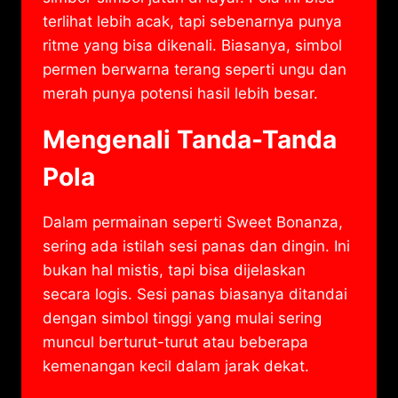
terlihat lebih acak, tapi sebenarnya punya
ritme yang bisa dikenali. Biasanya, simbol
permen berwarna terang seperti ungu dan
merah punya potensi hasil lebih besar.
Mengenali Tanda-Tanda
Pola
Dalam permainan seperti Sweet Bonanza,
sering ada istilah sesi panas dan dingin. Ini
bukan hal mistis, tapi bisa dijelaskan
secara logis. Sesi panas biasanya ditandai
dengan simbol tinggi yang mulai sering
muncul berturut-turut atau beberapa
kemenangan kecil dalam jarak dekat.