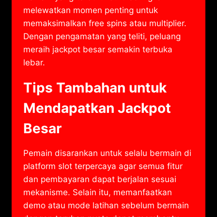
melewatkan momen penting untuk
memaksimalkan free spins atau multiplier.
Dengan pengamatan yang teliti, peluang
meraih jackpot besar semakin terbuka
lebar.
Tips Tambahan untuk
Mendapatkan Jackpot
Besar
Pemain disarankan untuk selalu bermain di
platform slot terpercaya agar semua fitur
dan pembayaran dapat berjalan sesuai
mekanisme. Selain itu, memanfaatkan
demo atau mode latihan sebelum bermain