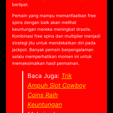
berlipat.
Pemain yang mampu memanfaatkan free
spins dengan baik akan melihat
keuntungan mereka meningkat drastis.
Kombinasi free spins dan multiplier menjadi
strategi jitu untuk mendekatkan diri pada
jackpot. Banyak pemain berpengalaman
selalu memperhatikan momen ini untuk
memaksimalkan hasil permainan.
Baca Juga:
Trik
Ampuh Slot Cowboy
Coins Raih
Keuntungan