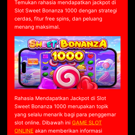
Temukan rahasia mendapatkan jackpot di
Slot Sweet Bonanza 1000 dengan strategi
cerdas, fitur free spins, dan peluang
menang maksimal.
Rahasia Mendapatkan Jackpot di Slot
Sweet Bonanza 1000 merupakan topik
yang selalu menarik bagi para penggemar
slot online. Dibawah ini
GAME SLOT
ONLINE
akan memberikan informasi