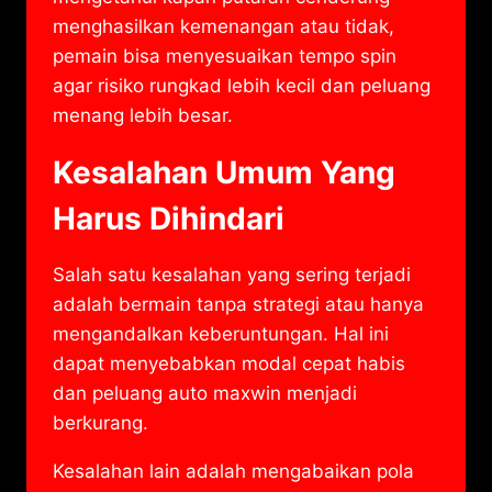
menghasilkan kemenangan atau tidak,
pemain bisa menyesuaikan tempo spin
agar risiko rungkad lebih kecil dan peluang
menang lebih besar.
Kesalahan Umum Yang
Harus Dihindari
Salah satu kesalahan yang sering terjadi
adalah bermain tanpa strategi atau hanya
mengandalkan keberuntungan. Hal ini
dapat menyebabkan modal cepat habis
dan peluang auto maxwin menjadi
berkurang.
Kesalahan lain adalah mengabaikan pola