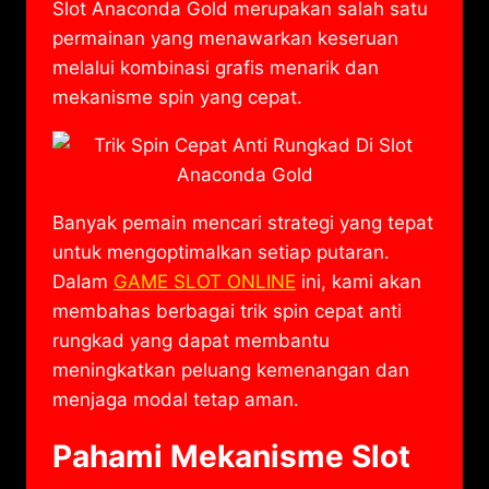
Slot Anaconda Gold merupakan salah satu
permainan yang menawarkan keseruan
melalui kombinasi grafis menarik dan
mekanisme spin yang cepat.
Banyak pemain mencari strategi yang tepat
untuk mengoptimalkan setiap putaran.
Dalam
GAME SLOT ONLINE
ini, kami akan
membahas berbagai trik spin cepat anti
rungkad yang dapat membantu
meningkatkan peluang kemenangan dan
menjaga modal tetap aman.
Pahami Mekanisme Slot