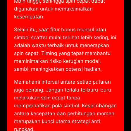
lebih tinggi, sehingga spin cepat dapat
digunakan untuk memaksimalkan
kesempatan.
Selain itu, saat fitur bonus muncul atau
simbol scatter mulai terlihat lebih sering, ini
adalah waktu terbaik untuk menerapkan
spin cepat. Timing yang tepat membantu
meminimalkan risiko kerugian modal,
sambil meningkatkan potensi hadiah.
Memahami interval antara setiap putaran
juga penting. Jangan terlalu terburu-buru
melakukan spin cepat tanpa
memperhatikan pola simbol. Keseimbangan
antara kecepatan dan perhitungan momen
merupakan kunci utama strategi anti
rungkad.