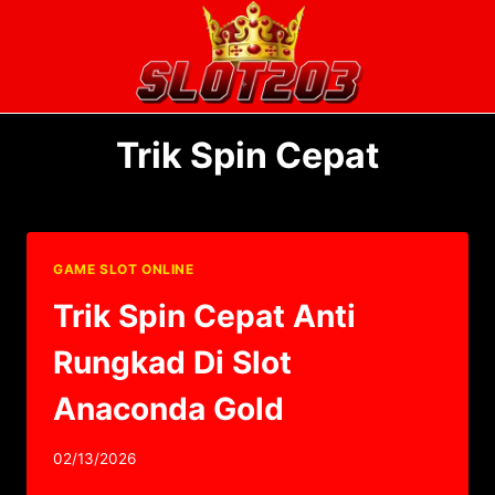
Skip
to
content
Trik Spin Cepat
GAME SLOT ONLINE
Trik Spin Cepat Anti
Rungkad Di Slot
Anaconda Gold
02/13/2026