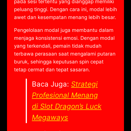
pada sesi tertentu yang dianggap memiliki
peluang tinggi. Dengan cara ini, modal lebih
awet dan kesempatan menang lebih besar.
Pengelolaan modal juga membantu dalam
menjaga konsistensi emosi. Dengan modal
yang terkendali, pemain tidak mudah
terbawa perasaan saat mengalami putaran
buruk, sehingga keputusan spin cepat
tetap cermat dan tepat sasaran.
Baca Juga:
Strategi
Profesional Menang
di Slot Dragon’s Luck
Megaways