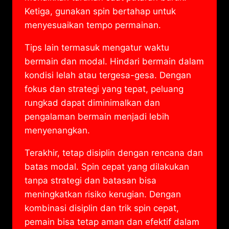
Ketiga, gunakan spin bertahap untuk
menyesuaikan tempo permainan.
Tips lain termasuk mengatur waktu
bermain dan modal. Hindari bermain dalam
kondisi lelah atau tergesa-gesa. Dengan
fokus dan strategi yang tepat, peluang
rungkad dapat diminimalkan dan
pengalaman bermain menjadi lebih
menyenangkan.
Terakhir, tetap disiplin dengan rencana dan
batas modal. Spin cepat yang dilakukan
tanpa strategi dan batasan bisa
meningkatkan risiko kerugian. Dengan
kombinasi disiplin dan trik spin cepat,
pemain bisa tetap aman dan efektif dalam