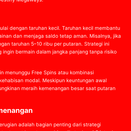
mulai dengan taruhan kecil. Taruhan kecil membantu
inan dan menjaga saldo tetap aman. Misalnya, jika
gan taruhan 5–10 ribu per putaran. Strategi ini
ingin bermain dalam jangka panjang tanpa risiko
ain menunggu Free Spins atau kombinasi
kehabisan modal. Meskipun keuntungan awal
emungkinan meraih kemenangan besar saat putaran
emenangan
ugian adalah bagian penting dari strategi