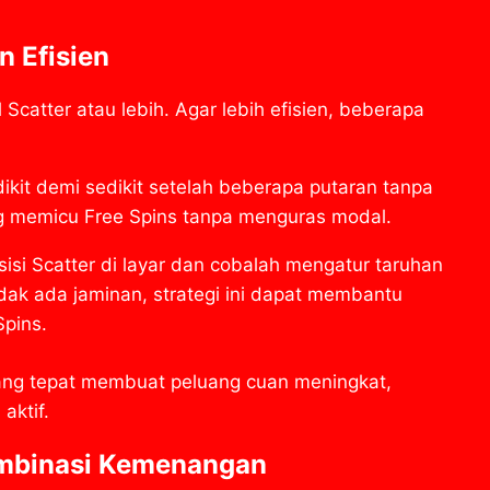
 Efisien
Scatter atau lebih. Agar lebih efisien, beberapa
kit demi sedikit setelah beberapa putaran tanpa
 memicu Free Spins tanpa menguras modal.
isi Scatter di layar dan cobalah mengatur taruhan
dak ada jaminan, strategi ini dapat membantu
pins.
ang tepat membuat peluang cuan meningkat,
aktif.
mbinasi Kemenangan