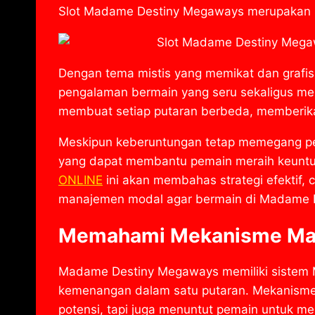
Slot Madame Destiny Megaways merupakan sala
Dengan tema mistis yang memikat dan grafi
pengalaman bermain yang seru sekaligus m
membuat setiap putaran berbeda, memberik
Meskipun keberuntungan tetap memegang pera
yang dapat membantu pemain meraih keuntun
ONLINE
ini akan membahas strategi efektif, c
manajemen modal agar bermain di Madame 
Memahami Mekanisme Ma
Madame Destiny Megaways memiliki sistem
kemenangan dalam satu putaran. Mekanisme 
potensi, tapi juga menuntut pemain untuk me