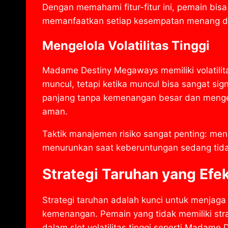
Dengan memahami fitur-fitur ini, pemain bis
memanfaatkan setiap kesempatan menang den
Mengelola Volatilitas Tinggi
Madame Destiny Megaways memiliki volatilita
muncul, tetapi ketika muncul bisa sangat si
panjang tanpa kemenangan besar dan menget
aman.
Taktik manajemen risiko sangat penting: m
menurunkan saat keberuntungan sedang tidak
Strategi Taruhan yang Efek
Strategi taruhan adalah kunci untuk menjag
kemenangan. Pemain yang tidak memiliki stra
dalam slot volatilitas tinggi seperti Madame