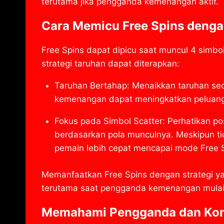
terutama jika pengganda kemenangan aktif.
Cara Memicu Free Spins dengan
Free Spins dapat dipicu saat muncul 4 simbol 
strategi taruhan dapat diterapkan:
Taruhan Bertahap: Menaikkan taruhan sedi
kemenangan dapat meningkatkan peluang
Fokus pada Simbol Scatter: Perhatikan pos
berdasarkan pola munculnya. Meskipun ti
pemain lebih cepat mencapai mode Free S
Memanfaatkan Free Spins dengan strategi y
terutama saat pengganda kemenangan mulai 
Memahami Pengganda dan Ko