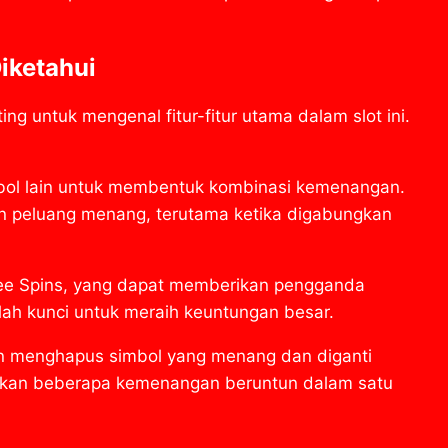
iketahui
ng untuk mengenal fitur-fitur utama dalam slot ini.
mbol lain untuk membentuk kombinasi kemenangan.
n peluang menang, terutama ketika digabungkan
ree Spins, yang dapat memberikan pengganda
ah kunci untuk meraih keuntungan besar.
n menghapus simbol yang menang dan diganti
kinkan beberapa kemenangan beruntun dalam satu