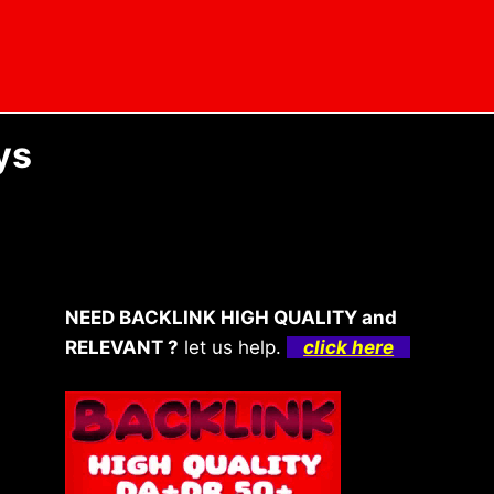
ys
NEED BACKLINK HIGH QUALITY and
RELEVANT ?
let us help.
click here