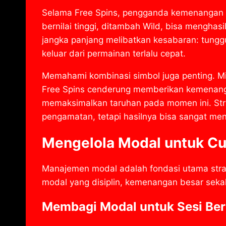
Selama Free Spins, pengganda kemenangan d
bernilai tinggi, ditambah Wild, bisa menghas
jangka panjang melibatkan kesabaran: tungg
keluar dari permainan terlalu cepat.
Memahami kombinasi simbol juga penting. Mi
Free Spins cenderung memberikan kemenang
memaksimalkan taruhan pada momen ini. Str
pengamatan, tetapi hasilnya bisa sangat me
Mengelola Modal untuk Cu
Manajemen modal adalah fondasi utama strat
modal yang disiplin, kemenangan besar sekal
Membagi Modal untuk Sesi Be